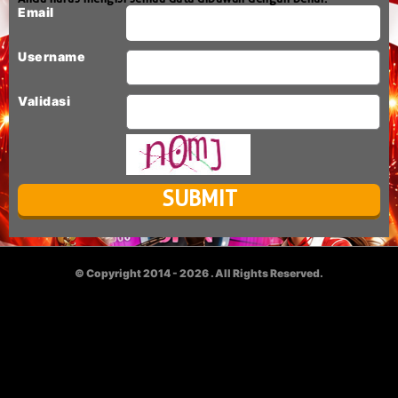
Email
Username
Validasi
© Copyright 2014 - 2026
. All Rights Reserved.