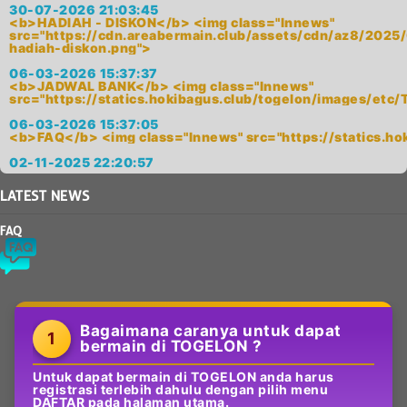
30-07-2026 21:03:45
<b>HADIAH - DISKON</b> <img class="lnnews"
src="https://cdn.areabermain.club/assets/cdn/az8/2
hadiah-diskon.png">
06-03-2026 15:37:37
<b>JADWAL BANK</b> <img class="lnnews"
src="https://statics.hokibagus.club/togelon/images/
06-03-2026 15:37:05
<b>FAQ</b> <img class="lnnews" src="https://statics.
02-11-2025 22:20:57
LATEST
NEWS
FAQ
Bagaimana caranya untuk dapat
1
bermain di TOGELON ?
Untuk dapat bermain di TOGELON anda harus
registrasi terlebih dahulu dengan pilih menu
DAFTAR pada halaman utama.