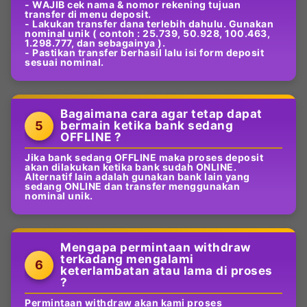
- WAJIB cek nama & nomor rekening tujuan
transfer di menu deposit.
- Lakukan transfer dana terlebih dahulu. Gunakan
nominal unik ( contoh : 25.739, 50.928, 100.463,
1.298.777, dan sebagainya ).
- Pastikan transfer berhasil lalu isi form deposit
sesuai nominal.
Bagaimana cara agar tetap dapat
5
bermain ketika bank sedang
OFFLINE ?
Jika bank sedang OFFLINE maka proses deposit
akan dilakukan ketika bank sudah ONLINE.
Alternatif lain adalah gunakan bank lain yang
sedang ONLINE dan transfer menggunakan
nominal unik.
Mengapa permintaan withdraw
terkadang mengalami
6
keterlambatan atau lama di proses
?
Permintaan withdraw akan kami proses