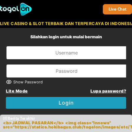
Live Chat
VE CASINO & SLOT TERBAIK DAN TERPERCAYA DI INDONESIA
Silahkan login untuk mulai bermain
Show Password
Lite Mode
Lupa password?
Login
Berita Terakhir
<b>JADWAL PASARAN</b> <img class="lnnews"
src="https://statics.hokibagus.club/togelon/images/