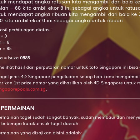
uk mendapat angka ratusan kita mengambil dari bola ke 4
lah = 68 kita ambil ekor 8 ini sebagai angka untuk ratus
uk mendapat angka ribuan kita mengambil dari bola ke 2 
0 kita ambil ekor 0 ini sebagai angka untuk ribuan
sil perhitungan diatas:
 = 0
n = 8
n = 85
ya = buka
0885
elihat hasil dari perputaran nomor untuk toto Singapore ini bisa d
togel jenis 4D Singapore pengeluaran setiap hari kami mengamb
r kan 1st prize nomor yang dihasilkan oleh 4D Singapore untuk mel
ngaporepools.com.sg
.
PERMAINAN
permainan togel sudah sangat banyak, sudah membaur dan menyes
 beberapa karakteristik togel daerah.
ermainan yang disajikan disini adalah: