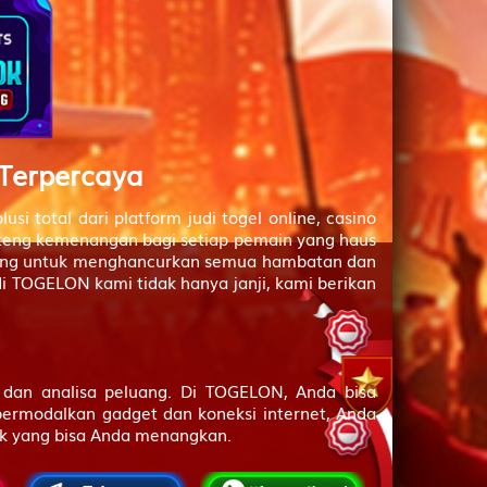
 Terpercaya
i total dari platform judi togel online, casino
benteng kemenangan bagi setiap pemain yang haus
cang untuk menghancurkan semua hambatan dan
TOGELON kami tidak hanya janji, kami berikan
i dan analisa peluang. Di TOGELON, Anda bisa
bermodalkan gadget dan koneksi internet, Anda
ak yang bisa Anda menangkan.