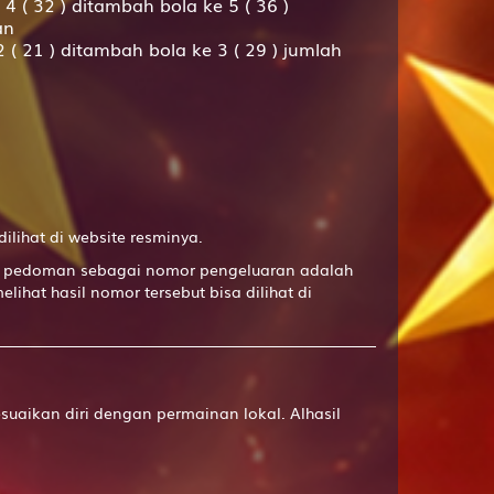
 ( 32 ) ditambah bola ke 5 ( 36 )
an
( 21 ) ditambah bola ke 3 ( 29 ) jumlah
ilihat di website resminya.
il pedoman sebagai nomor pengeluaran adalah
ihat hasil nomor tersebut bisa dilihat di
uaikan diri dengan permainan lokal. Alhasil