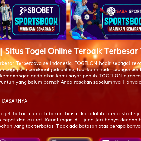
Situs Togel Online Terbaik Terbesar
rbesar Terpercaya se indonesia. TOGELON hadir sebagai revolus
ah bagi para penikmat judi online, tapi kami hadir sebagai 
n kemenangan anda akan kami bayar penuh. TOGELON diran
tun yang belum pernah Anda rasakan sebelumnya. Hanya di 
I DASARNYA!
 Togel bukan cuma tebakan biasa. Ini adalah arena strateg
n cepat dan akurat. Keuntungan di Ujung Jari hanya dengan 
han yang tak terbatas. Tidak ada batasan atas berapa bany