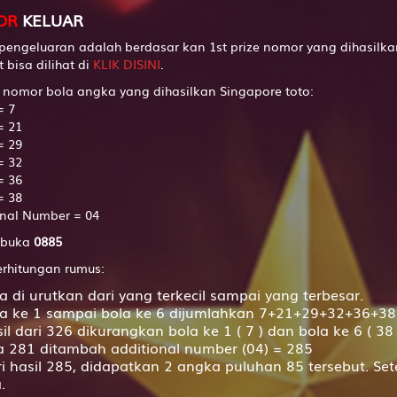
OR
KELUAR
engeluaran adalah berdasar kan 1st prize nomor yang dihasilka
t bisa dilihat di
KLIK DISINI
.
 nomor bola angka yang dihasilkan Singapore toto:
= 7
= 21
= 29
= 32
= 36
= 38
onal Number = 04
 buka
0885
erhitungan rumus:
a di urutkan dari yang terkecil sampai yang terbesar.
a ke 1 sampai bola ke 6 dijumlahkan 7+21+29+32+36+38 =
il dari 326 dikurangkan bola ke 1 ( 7 ) dan bola ke 6 ( 38
a 281 ditambah additional number (04) = 285
i hasil 285, didapatkan 2 angka puluhan 85 tersebut. Set
.