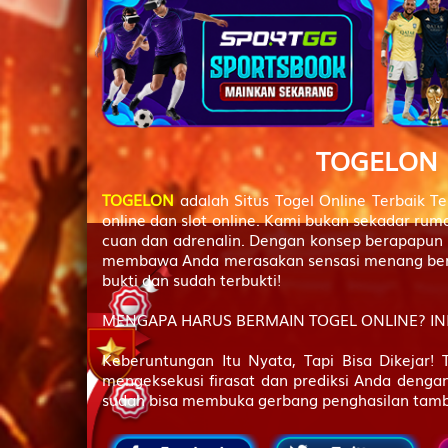
TOGELON | 
TOGELON
adalah Situs Togel Online Terbaik Te
online dan slot online. Kami bukan sekadar rum
cuan dan adrenalin. Dengan konsep berapapu
membawa Anda merasakan sensasi menang berun
bukti dan sudah terbukti!
MENGAPA HARUS BERMAIN TOGEL ONLINE? IN
Keberuntungan Itu Nyata, Tapi Bisa Dikejar!
mengeksekusi firasat dan prediksi Anda denga
sudah bisa membuka gerbang penghasilan tamba