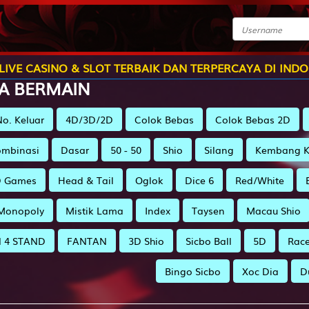
K DAN TERPERCAYA DI INDONESIA DENGAN BONUS - BON
A
BERMAIN
o. Keluar
4D/3D/2D
Colok Bebas
Colok Bebas 2D
ombinasi
Dasar
50 - 50
Shio
Silang
Kembang K
D Games
Head & Tail
Oglok
Dice 6
Red/White
Monopoly
Mistik Lama
Index
Taysen
Macau Shio
N 4 STAND
FANTAN
3D Shio
Sicbo Ball
5D
Race
Bingo Sicbo
Xoc Dia
D