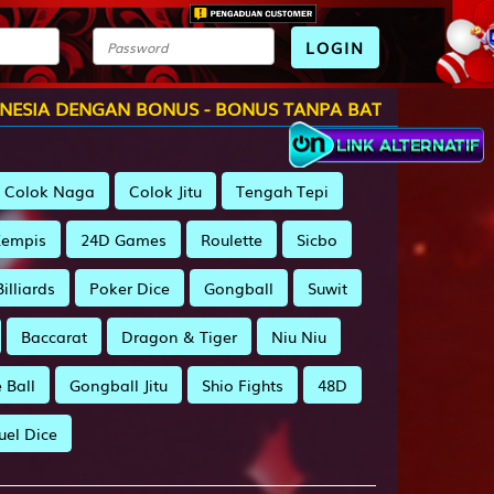
LOGIN
US TANPA BATAS SETIAP HARI.
Colok Naga
Colok Jitu
Tengah Tepi
LINK ALTERNATIF 1
LINK ALTERNATIF 2
empis
24D Games
Roulette
Sicbo
LINK ALTERNATIF 3
Billiards
Poker Dice
Gongball
Suwit
Baccarat
Dragon & Tiger
Niu Niu
 Ball
Gongball Jitu
Shio Fights
48D
uel Dice