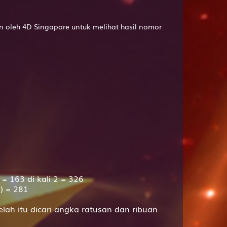
n oleh 4D Singapore untuk melihat hasil nomor
 163 di kali 2 = 326
 ) = 281
elah itu dicari angka ratusan dan ribuan