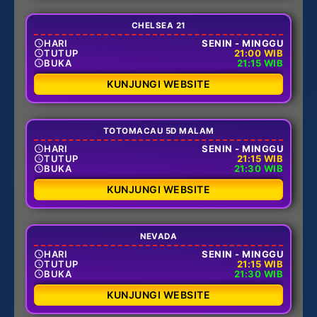
CHELSEA 21
HARI
SENIN - MINGGU
TUTUP
21:00 WIB
BUKA
21:15 WIB
KUNJUNGI WEBSITE
TOTOMACAU 5D MALAM
HARI
SENIN - MINGGU
TUTUP
21:15 WIB
BUKA
21:30 WIB
KUNJUNGI WEBSITE
NEVADA
HARI
SENIN - MINGGU
TUTUP
21:15 WIB
BUKA
21:30 WIB
KUNJUNGI WEBSITE