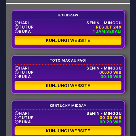
HOKIDRAW
HARI
SENIN - MINGGU
TUTUP
RESULT 24X
BUKA
1 JAM SEKALI
KUNJUNGI WEBSITE
TOTO MACAU PAGI
HARI
SENIN - MINGGU
TUTUP
00:00 WIB
BUKA
00:15 WIB
KUNJUNGI WEBSITE
KENTUCKY MIDDAY
HARI
SENIN - MINGGU
TUTUP
00:05 WIB
BUKA
00:20 WIB
KUNJUNGI WEBSITE