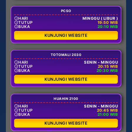
PCSO
HARI
MINGGU ( LIBUR )
TUTUP
19:50 WIB
BUKA
20:10 WIB
KUNJUNGI WEBSITE
TOTOMALI 2030
HARI
SENIN - MINGGU
TUTUP
20:15 WIB
BUKA
20:30 WIB
KUNJUNGI WEBSITE
HUAHIN 2100
HARI
SENIN - MINGGU
TUTUP
20:45 WIB
BUKA
21:00 WIB
KUNJUNGI WEBSITE