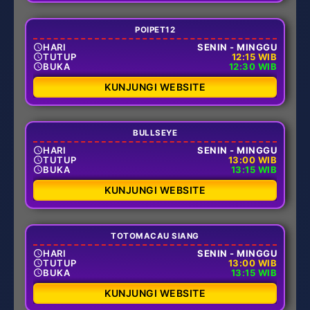
POIPET12
HARI
SENIN - MINGGU
TUTUP
12:15 WIB
BUKA
12:30 WIB
KUNJUNGI WEBSITE
BULLSEYE
HARI
SENIN - MINGGU
TUTUP
13:00 WIB
BUKA
13:15 WIB
KUNJUNGI WEBSITE
TOTOMACAU SIANG
HARI
SENIN - MINGGU
TUTUP
13:00 WIB
BUKA
13:15 WIB
KUNJUNGI WEBSITE