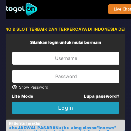
Live Cha
 SLOT TERBAIK DAN TERPERCAYA DI INDONESIA DENGAN BON
Silahkan login untuk mulai bermain
Show Password
Lite Mode
Lupa password?
Login
Berita Terakhir
<b>JADWAL PASARAN</b> <img class="lnnews"