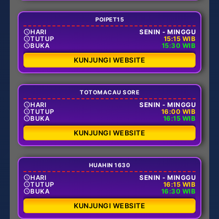
POIPET15
HARI
SENIN - MINGGU
TUTUP
15:15 WIB
BUKA
15:30 WIB
KUNJUNGI WEBSITE
TOTOMACAU SORE
HARI
SENIN - MINGGU
TUTUP
16:00 WIB
BUKA
16:15 WIB
KUNJUNGI WEBSITE
HUAHIN 1630
HARI
SENIN - MINGGU
TUTUP
16:15 WIB
BUKA
16:30 WIB
KUNJUNGI WEBSITE